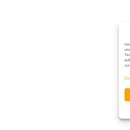
Um 
um 
Tec
auf
zur
Die