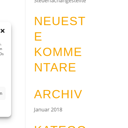
Steuerfachangestellte
NEUEST
E
,
KOMME
en
IDs
NTARE
ARCHIV
en
Januar 2018